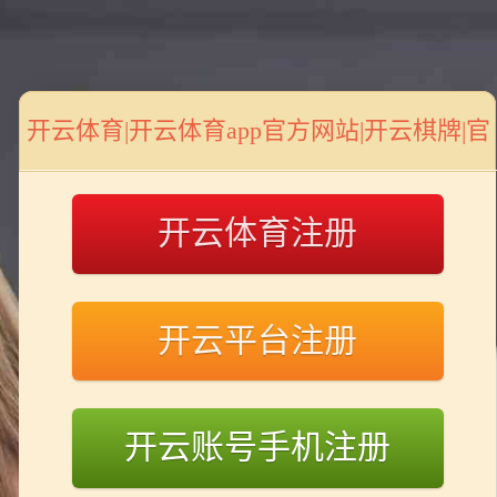
开云体育|开云体育app官方网站|开云棋牌|官
方平台
开云体育注册
开云平台注册
开云账号手机注册